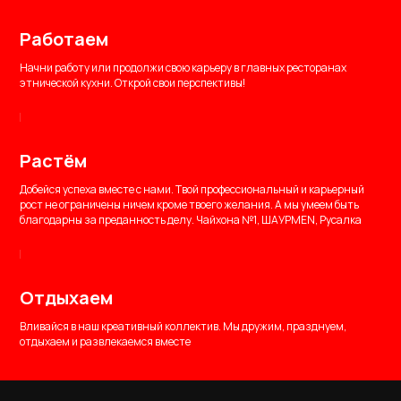
Работаем
Начни работу или продолжи свою карьеру в главных ресторанах
этнической кухни. Открой свои перспективы!
Растём
Добейся успеха вместе с нами. Твой профессиональный и карьерный
рост не ограничены ничем кроме твоего желания. А мы умеем быть
благодарны за преданность делу.
Чайхона №1
,
ШАУРMEN
, Русалка
Отдыхаем
Вливайся в наш креативный коллектив. Мы дружим, празднуем,
отдыхаем и развлекаемся вместе